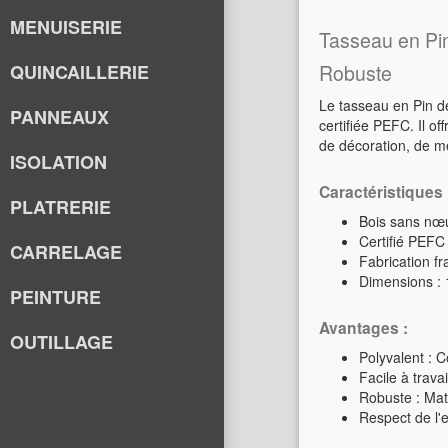
MENUISERIE
Tasseau en Pi
QUINCAILLERIE
Robuste
Le tasseau en Pin d
PANNEAUX
certifiée PEFC. Il o
de décoration, de me
ISOLATION
Caractéristiques 
PLATRERIE
Bois sans nœu
Certifié PEFC
CARRELAGE
Fabrication fr
Dimensions : 
PEINTURE
Avantages :
OUTILLAGE
Polyvalent : C
Facile à travai
Robuste : Maté
Respect de l'