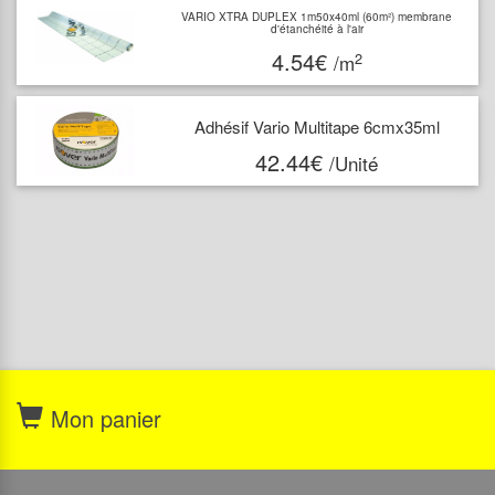
VARIO XTRA DUPLEX 1m50x40ml (60m²) membrane
d'étanchéité à l'air
4.54€
2
/m
Adhésif Vario Multitape 6cmx35ml
42.44€
/Unité
Mon panier