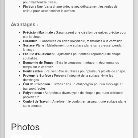
pour maintenir le niveau.
Finition :
Une fois la chape tirée, retirez délicatement les règles de
colleur pour laisser sécher la surface.
Avantages :
Précision Maximale :
Garantissent une création de guides précise pour
tirer la chape.
Durabilité :
Fabriquées en acier inoxydable, résistantes à la corrosion.
Surface Plane :
Maintiennent une surface plane sans creuser pendant
le tirage.
Facilité d'Ajustement :
Ajustables pour obtenir l'épaisseur de chape
souhaitée.
Économie de Temps :
Évite le creusement fréquent, économise du
temps sur le chantier.
Réutilisables :
Peuvent être réutilisées pour plusieurs projets de chape.
Protège la Surface :
Préserve l'intégrité de la surface, évite les
dommages.
Étui de Protection :
Livrées dans un étui polypro pour un stockage et
transport faciles.
Polyvalence :
Adaptées à divers types de chapes pour une utilisation
polyvalente.
Confort de Travail :
Améliorent le confort en assurant une surface plane
sans creuser.
Photos