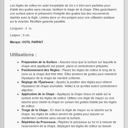
Les règles de colleur en acier inoxydable de 3m x 0.05m sont parfaites pour
établir des guides sans creuser, facilitant le tirage de la chape. Elles garantissent
une surface plane et préservent l'intégrité des guides lors des mouvements
répétés avec la règle. Livrées dans un étui polypro pour une utilisation pratique
sur le chantier. Rectifiée garantie parallèle.
Longueur : 3 m,
Largeur : 5 cm.
Marque: OUTIL PARFAIT
Utilisations :
Préparation de la Surface :
Assurez-vous que la surface sur laquelle la
chape sera appliquée est propre, plane et correctement préparée.
Positionnement des Règles :
Placez les règles de colleur le long de la
zone où la chape doit être tirée. Elles serviront de guides pour maintenir
l'épaisseur de la chape de manière uniforme.
Réglage de l'Épaisseur :
Ajustez la position des règles pour obtenir
l'épaisseur de chape souhaitée. Veillez à ce qu'elles soient correctement
alignées.
Application de la Chape :
Appliquez la chape chaux et sable sur la
surface entre les règles de colleur. Utilisez une règle de maçon ou une
taloche pour niveler la chape en suivant les guides établis par les règles
de colleur.
Tirage de la Chape :
En tirant la règle de maçon ou la taloche sur la
chape, les règles de colleur servent de guides pour assurer un
nivellement uniforme sans creuser la surface.
Répétition du Processus :
Répétez le processus au fur et à mesure de
l'avancement de la chape, déplaçant les règles de colleur au besoin