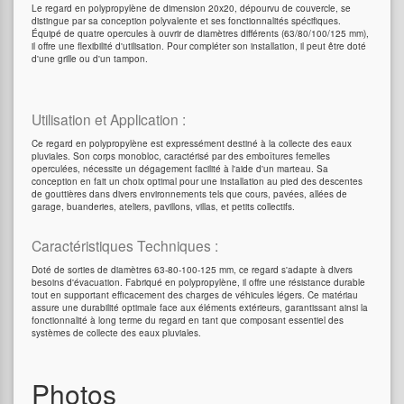
Le regard en polypropylène de dimension 20x20, dépourvu de couvercle, se
distingue par sa conception polyvalente et ses fonctionnalités spécifiques.
Équipé de quatre opercules à ouvrir de diamètres différents (63/80/100/125 mm),
il offre une flexibilité d'utilisation. Pour compléter son installation, il peut être doté
d'une grille ou d'un tampon.
Utilisation et Application :
Ce regard en polypropylène est expressément destiné à la collecte des eaux
pluviales. Son corps monobloc, caractérisé par des emboîtures femelles
operculées, nécessite un dégagement facilité à l'aide d'un marteau. Sa
conception en fait un choix optimal pour une installation au pied des descentes
de gouttières dans divers environnements tels que cours, pavées, allées de
garage, buanderies, ateliers, pavillons, villas, et petits collectifs.
Caractéristiques Techniques :
Doté de sorties de diamètres 63-80-100-125 mm, ce regard s'adapte à divers
besoins d'évacuation. Fabriqué en polypropylène, il offre une résistance durable
tout en supportant efficacement des charges de véhicules légers. Ce matériau
assure une durabilité optimale face aux éléments extérieurs, garantissant ainsi la
fonctionnalité à long terme du regard en tant que composant essentiel des
systèmes de collecte des eaux pluviales.
Photos