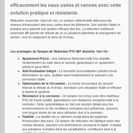
efficacement les eaux usées et vannes avec cette
solution pratique et résistante.
Réduction excentrée 160x140 mm, un tampon mâle-femelle idéal pour les
réseaux d'évacuation des eaux usées dans les bâtiments. Une solution fiable et
pratique pour garantir une gestion efficace des flux. La réduction extérieure
excentrée MF permet de réduire de un ou plusieurs diamètres le changement de
section, tout en respectant le sens du fil d'eau.
Les avantages du Tampon de Réduction PVC M/F diamètre 160/140 :
Ajustement Précis :
Une tolérance dimensionnelle fine simplifie
l'emboîtement du tube dans le raccord, garantissant un ajustement
précis et sans effort.
Anti-Ovalisation Intégré :
Le bourrelet anti-ovalisation prévient toute
déformation du tube, facilitant ainsi l'emboîtement et assurant une
connexion fiable.
Optimisation de la Circulation :
La forme tronconique du raccord
relance la vitesse du fil d'eau, favorisant une circulation fluide et efficace
à travers le système.
Résistance à la corrosion :
Ce tampon est conçu avec des matériaux
PVC de haute qualité, garantissant une résistance exceptionnelle à la
corrosion. Cette caractéristique en fait une solution idéale pour les
environnements où les conditions corrosives sont présentes, assurant
une longue durée de vie sans altération due à la corrosion.
Fiabilité :
La fiabilité est un élément crucial dans les systèmes
d'évacuation des eaux. Ce tampon de réduction est fabriqué selon des
normes élevées, assurant une performance constante et fiable. Il résiste
aux pressions normales dans les canalisations, contribuant ainsi à la