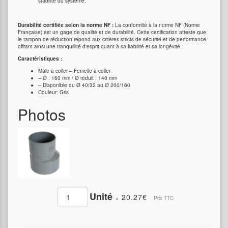
stabilité du système.
Durabilité certifiée selon la norme NF :
La conformité à la norme NF (Norme
Française) est un gage de qualité et de durabilité. Cette certification atteste que
le tampon de réduction répond aux critères stricts de sécurité et de performance,
offrant ainsi une tranquillité d'esprit quant à sa fiabilité et sa longévité.
Caractéristiques
:
Mâle à coller – Femelle à coller
– Ø : 160 mm / Ø réduit : 140 mm
– Disponible du Ø 40/32 au Ø 200/160
Couleur: Gris
Photos
Unité
20.27€
=
Prix TTC