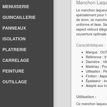
Manchon Laque
MENUISERIE
Le manchon laqueur
spécialement pour l'
QUINCAILLERIE
de 4mm, ce manchon 
uniforme et lisse. S
PANNEAUX
aspect velours éléga
couverture optimale 
ISOLATION
Caractéristiques :
PLATRERIE
Marque : OU
Référence : 
CARRELAGE
Diamètre : 1
Matériau : Pur
PEINTURE
Utilisation : 
Finition : Asp
Épaisseur : 
OUTILLAGE
Adapté aux tra
Utilisation :
Ce manchon laqueur 