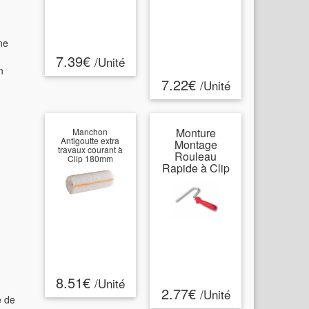
ne
7.39€
/Unité
n
7.22€
/Unité
Monture
Manchon
Antigoutte extra
Montage
travaux courant à
Rouleau
Clip 180mm
Rapide à Clip
8.51€
/Unité
2.77€
/Unité
e de