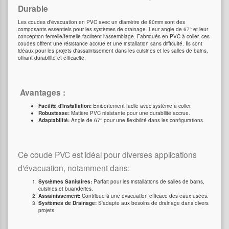
Durable
Les coudes d'évacuation en PVC avec un diamètre de 80mm sont des
composants essentiels pour les systèmes de drainage. Leur angle de 67° et leur
conception femelle/femelle facilitent l'assemblage. Fabriqués en PVC à coller, ces
coudes offrent une résistance accrue et une installation sans difficulté. Ils sont
idéaux pour les projets d'assainissement dans les cuisines et les salles de bains,
offrant durabilité et efficacité.
Avantages :
Facilité d'Installation:
Emboîtement facile avec système à coller.
Robustesse:
Matière PVC résistante pour une durabilité accrue.
Adaptabilité:
Angle de 67° pour une flexibilité dans les configurations.
Ce coude PVC est idéal pour diverses applications
d'évacuation, notamment dans:
Systèmes Sanitaires:
Parfait pour les installations de salles de bains,
cuisines et buanderies.
Assainissement:
Contribue à une évacuation efficace des eaux usées.
Systèmes de Drainage:
S'adapte aux besoins de drainage dans divers
projets.