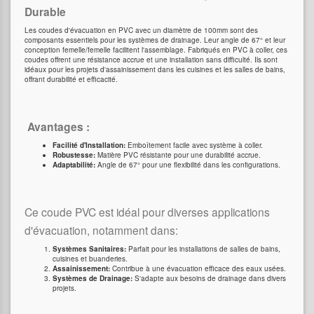
Durable
Les coudes d'évacuation en PVC avec un diamètre de 100mm sont des
composants essentiels pour les systèmes de drainage. Leur angle de 67° et leur
conception femelle/femelle facilitent l'assemblage. Fabriqués en PVC à coller, ces
coudes offrent une résistance accrue et une installation sans difficulté. Ils sont
idéaux pour les projets d'assainissement dans les cuisines et les salles de bains,
offrant durabilité et efficacité.
Avantages :
Facilité d'Installation:
Emboîtement facile avec système à coller.
Robustesse:
Matière PVC résistante pour une durabilité accrue.
Adaptabilité:
Angle de 67° pour une flexibilité dans les configurations.
Ce coude PVC est idéal pour diverses applications
d'évacuation, notamment dans:
Systèmes Sanitaires:
Parfait pour les installations de salles de bains,
cuisines et buanderies.
Assainissement:
Contribue à une évacuation efficace des eaux usées.
Systèmes de Drainage:
S'adapte aux besoins de drainage dans divers
projets.