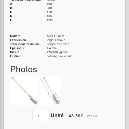
A
160
B
280
C
410
D
165
E
1220
Matière
acier au bore
Fabrication
forgé à chaud
Traitement thermique
trempé en entier
Epaisseur
2.4 mm
Dureté
170/180 kg/mm²
Finition
polissage à la main
Photos
Unité
48.59€
=
Prix TTC