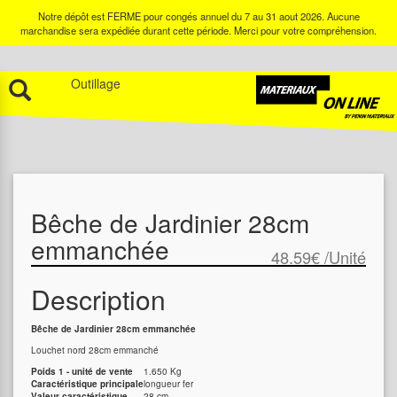
Notre dépôt est FERME pour congés annuel du 7 au 31 aout 2026. Aucune
marchandise sera expédiée durant cette période. Merci pour votre compréhension.
Outillage
Bêche de Jardinier 28cm
emmanchée
48.59€
/Unité
Description
Bêche de Jardinier 28cm emmanchée
Louchet nord 28cm emmanché
Poids 1 - unité de vente
1.650 Kg
Caractéristique principale
longueur fer
Valeur caractéristique
28 cm